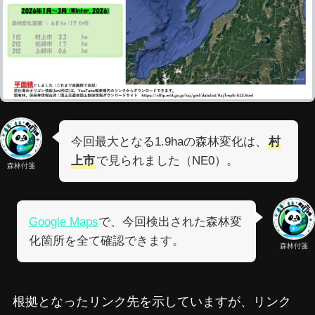
今回最大となる1.9haの森林変化は、
村
上市
で見られました（NE0）。
森林付箋
Google Maps
で、今回検出された森林変
化箇所を全て確認できます。
森林付箋
根拠となったリンク先を示していますが、リンク