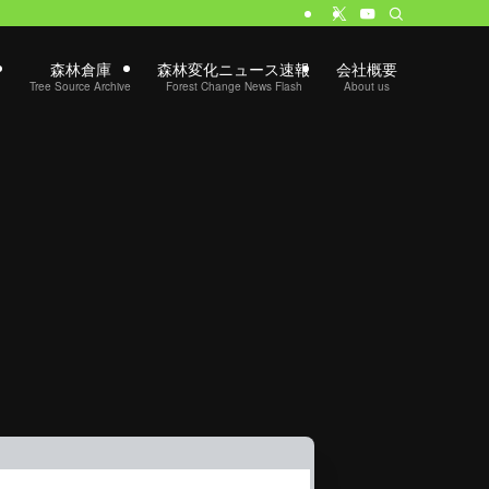
）
森林倉庫
森林変化ニュース速報
会社概要
Tree Source Archive
Forest Change News Flash
About us