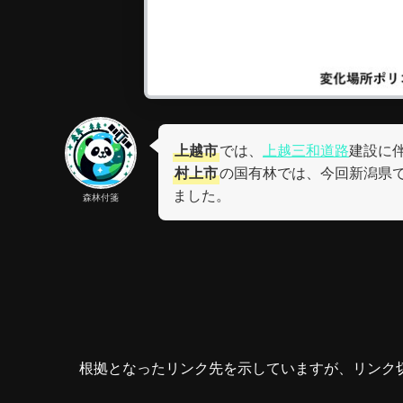
上越市
では、
上越三和道路
建設に
村上市
の国有林では、今回新潟県で
ました。
森林付箋
根拠となったリンク先を示していますが、リンク