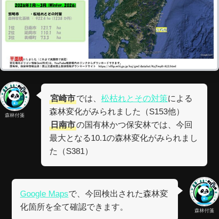
宮崎市
では、
松枯れとその対策
による
森林変化がみられました（S153他）
森林付箋
日南市
の国有林かつ保安林では、今回
最大となる10.1の森林変化がみられまし
た（S381）
Google Maps
で、今回検出された森林変
化箇所を全て確認できます。
森林付箋