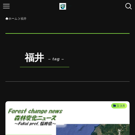
ホーム
福井
福井
– tag –
1-３月